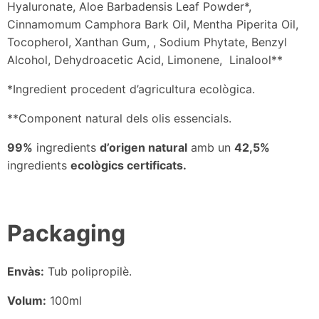
Hyaluronate, Aloe Barbadensis Leaf Powder*,
Cinnamomum Camphora Bark Oil, Mentha Piperita Oil,
Tocopherol, Xanthan Gum, , Sodium Phytate, Benzyl
Alcohol, Dehydroacetic Acid, Limonene, Linalool**
*Ingredient procedent d’agricultura ecològica.
**Component natural dels olis essencials.
99%
ingredients
d’origen natural
amb un
42,5%
ingredients
ecològics certificats.
Packaging
Envàs:
Tub polipropilè.
Volum:
100ml