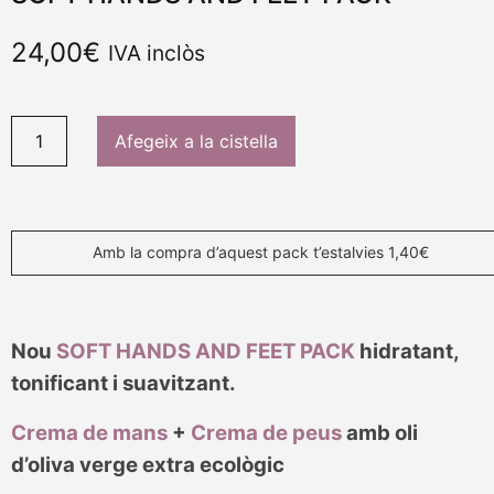
24,00
€
IVA inclòs
Afegeix a la cistella
Amb la compra d’aquest pack t’estalvies 1,40€
Nou
SOFT HANDS AND FEET PACK
hidratant,
tonificant i suavitzant.
Crema de mans
+
Crema de peus
amb oli
d’oliva verge extra ecològic