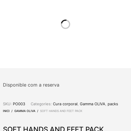
Disponible com a reserva
SKU:
PO003
Categories:
Cura corporal
,
Gamma OLIVA
,
packs
INICI
/
GAMMA OLIVA
/
SOFT HANDS AND FEET PACK
SOFT HANDS AND FEET PACK