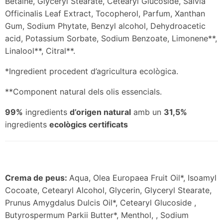
Betaine, Glyceryl Stearate, Cetearyl Glucoside, Salvia
Officinalis Leaf Extract, Tocopherol, Parfum, Xanthan
Gum, Sodium Phytate, Benzyl alcohol, Dehydroacetic
acid, Potassium Sorbate, Sodium Benzoate, Limonene**,
Linalool**, Citral**.
*Ingredient procedent d’agricultura ecològica.
**Component natural dels olis essencials.
99%
ingredients
d’origen natural
amb un
31,5%
ingredients
ecològics certificats
Crema de peus:
Aqua, Olea Europaea Fruit Oil*, Isoamyl
Cocoate, Cetearyl Alcohol, Glycerin, Glyceryl Stearate,
Prunus Amygdalus Dulcis Oil*, Cetearyl Glucoside ,
Butyrospermum Parkii Butter*, Menthol, , Sodium