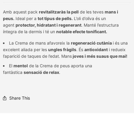
Amb aquest pack
revitalitzaràs la pell
de les teves
mans i
peus.
Ideal per a
tot tipus de pells.
L’oli d’oliva és un
agent
protector, hidratant i regenerant
. Manté l’estructura
íntegra de la dermis i té un
notable efecte tonificant.
La Crema de mans afavoreix la
regeneració cutània
i és una
excelent aliada per les
ungles fràgils
. És
antioxidant
i redueix
l’aparició de taques de l’edat. Mans
joves i més suaus que mai!
El
mentol
de la Crema de peus aporta una
fantàstica
sensació de relax
.
Share This