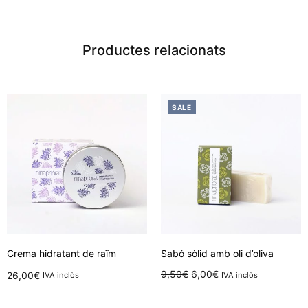
Productes relacionats
SALE
Crema hidratant de raïm
Sabó sòlid amb oli d’oliva
El preu
El
9,50
€
6,00
€
26,00
€
IVA inclòs
IVA inclòs
original
preu
Afegeix a la cistella
Afegeix a la cistella
era:
actual