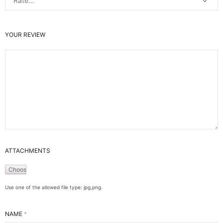
YOUR REVIEW
ATTACHMENTS
Use one of the allowed file type: jpg,png.
NAME
*