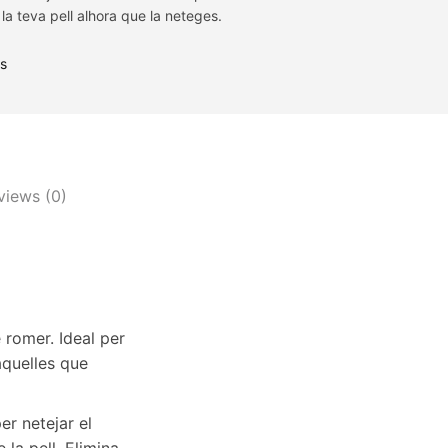
 la teva pell alhora que la neteges.
is
views (0)
 romer. Ideal per
 aquelles que
per netejar el