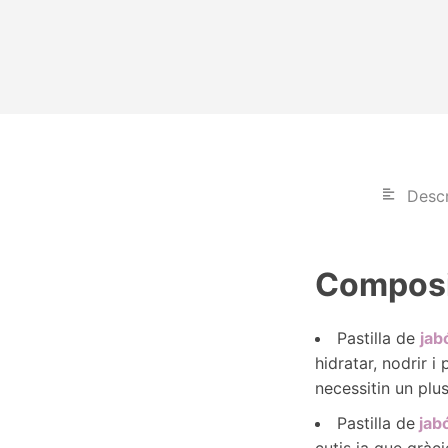
Descr
Composi
Pastilla de
jab
hidratar, nodrir i
necessitin un plus
Pastilla de
jab