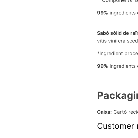
**Components natu
99%
ingredients 
Sabó sòlid de raï
vitis vinifera seed
*Ingredient proce
99%
ingredients 
Packag
Caixa:
Cartó recic
Customer 