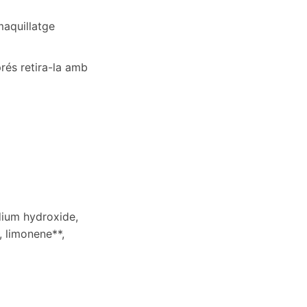
maquillatge
rés retira-la amb
dium hydroxide,
l, limonene**,