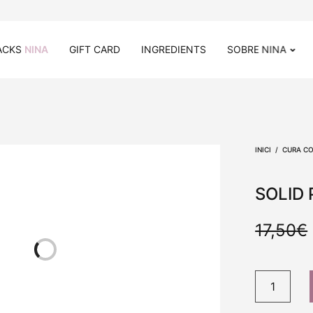
ACKS
NINA
GIFT CARD
INGREDIENTS
SOBRE NINA
INICI
/
CURA C
SOLID
17,50
€