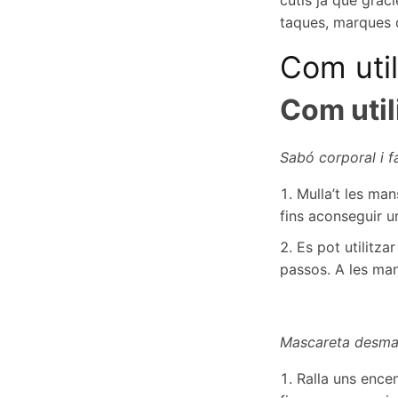
cutis ja que gràci
taques, marques d
Com util
Com util
Sabó corporal i f
Mulla’t les man
fins aconseguir 
Es pot utilitza
passos. A les mans
Mascareta desmaq
Ralla uns encen