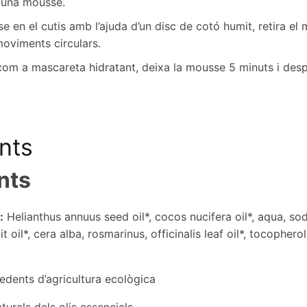
r una mousse.
e en el cutis amb l’ajuda d’un disc de cotó humit, retira el 
moviments circulars.
r com a mascareta hidratant, deixa la mousse 5 minuts i desp
nts
nts
:
Helianthus annuus seed oil*, cocos nucifera oil*, aqua, so
t oil*, cera alba, rosmarinus, officinalis leaf oil*, tocophero
edents d’agricultura ecològica