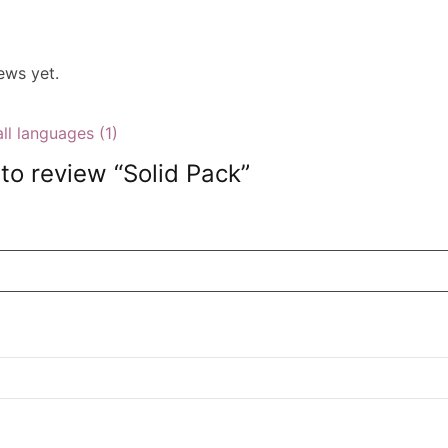
s
ews yet.
ll languages (1)
t to review “Solid Pack”