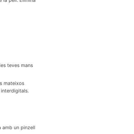
 la pell. Elimina
 les teves mans
els mateixos
interdigitals.
a amb un pinzell