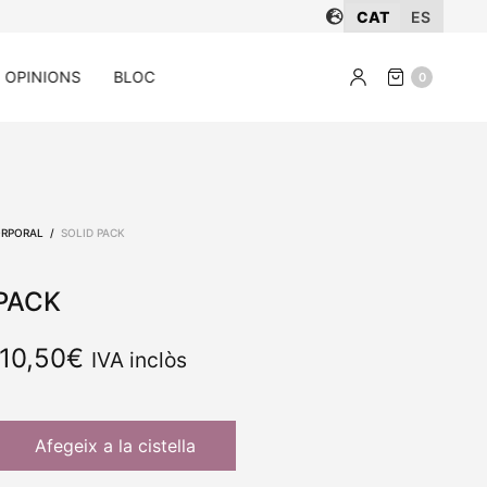
CAT
ES
OPINIONS
BLOC
0
ORPORAL
/
SOLID PACK
 PACK
El preu
El preu
10,50
€
IVA inclòs
original
actual
era:
és:
17,50€.
10,50€.
Afegeix a la cistella