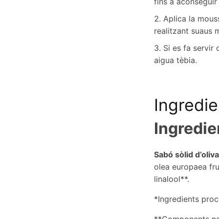
fins a aconsegui
Aplica la mouss
realitzant suaus 
Si es fa servi
aigua tèbia.
Ingredie
Ingredie
Sabó sòlid d’oliva
olea europaea frui
linalool**.
*Ingredients proc