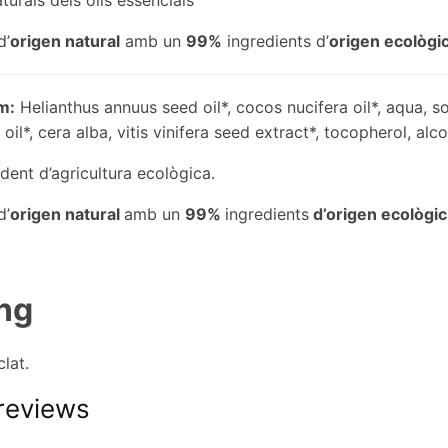
rals dels olis essencials
d’
origen natural
amb un
99%
ingredients d’
origen ecològic
m:
Helianthus annuus seed oil*, cocos nucifera oil*, aqua, 
 oil*, cera alba, vitis vinifera seed extract*, tocopherol, alco
dent d’agricultura ecològica.
d’
origen natural
amb un
99%
ingredients
d’origen ecològic 
ing
lat.
reviews