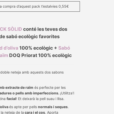
a compra d’aquest pack t’estalvies 0,55€
CK SÒLID
conté les teves dos
 de sabó ecològic favorites
id
d’oliva
100% ecològic +
Sabó
raïm
DOQ Priorat
100% ecològic
a doble neteja amb aquests dos sabons
b extracte de raïm
és perfecte per les
adures o pells amb imperfeccions.
¡Utilitza’l
utina
facial
! Et deixarà la pell suau i llisa.
’oliva
és apte per pells
normals i seques
.
la neteja de la
cara i el cos
. Aporta