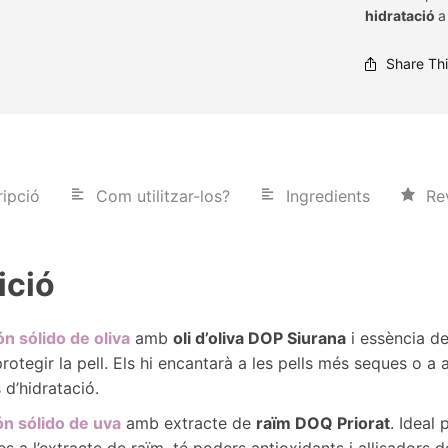
hidratació
a
Share Th
ipció
Com utilitzar-los?
Ingredients
Re
ció
ón sólido de oliva
amb
oli d’oliva DOP Siurana
i essència de
 protegir la pell. Els hi encantarà a les pells més seques o a
 d’hidratació.
ón sólido de uva
amb extracte de
raïm DOQ Priorat
. Ideal 