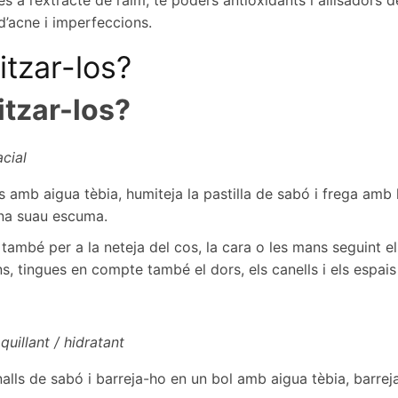
es a l’extracte de raïm, té poders antioxidants i allisadors de
’acne i imperfeccions.
itzar-los?
itzar-los?
acial
s amb aigua tèbia, humiteja la pastilla de sabó i frega amb
una suau escuma.
r també per a la neteja del cos, la cara o les mans seguint 
, tingues en compte també el dors, els canells i els espais 
uillant / hidratant
alls de sabó i barreja-ho en un bol amb aigua tèbia, barrej