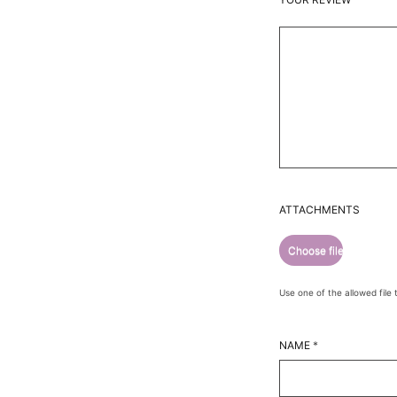
ATTACHMENTS
Use one of the allowed file 
NAME
*