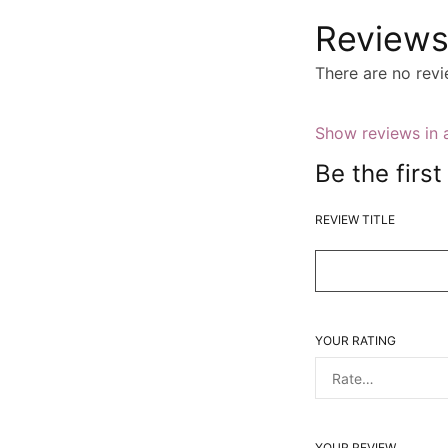
Review
There are no revi
Show reviews in a
Be the firs
REVIEW TITLE
YOUR RATING
YOUR REVIEW