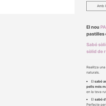
Amb l
El nou
PA
pastilles
Sabó sòl
sòlid de 
Realitza un
naturals.
El
sabó am
pells més m
en la teva r
El
sabó d
Perfecte per 