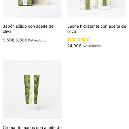
Jabón sólido con aceite de
Leche hidratante con aceite de
oliva
oliva
El
El
9,50
€
6,00
€
IVA incluido
sobre 5
24,00
€
IVA incluido
precio
precio
Añadir al carrito
Añadir al carrito
original
actual
era:
es:
9,50€.
6,00€.
Crema de manos con aceite de