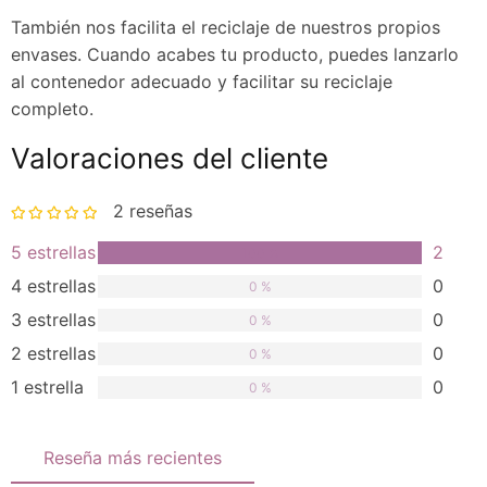
También nos facilita el reciclaje de nuestros propios
envases. Cuando acabes tu producto, puedes lanzarlo
al contenedor adecuado y facilitar su reciclaje
completo.
Valoraciones del cliente
2 reseñas
Valorado
5 estrellas
2
100 %
en 5 de 5
4 estrellas
0
0 %
estrellas
3 estrellas
0
0 %
2 estrellas
0
0 %
1 estrella
0
0 %
Reseña más recientes