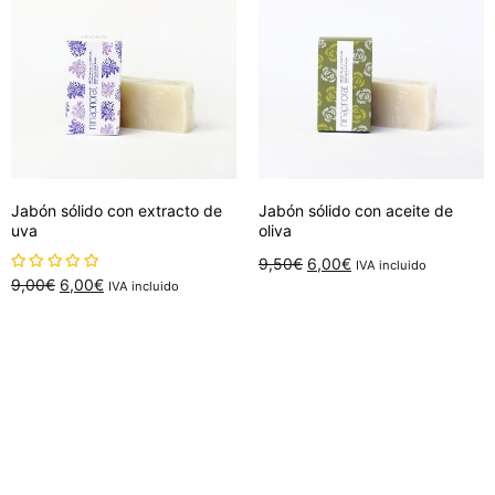
Jabón sólido con extracto de
Jabón sólido con aceite de
uva
oliva
El
El
9,50
€
6,00
€
IVA incluido
sobre 5
El
El
9,00
€
6,00
€
IVA incluido
precio
precio
Añadir al carrito
precio
precio
Añadir al carrito
original
actual
original
actual
era:
es:
era:
es:
9,50€.
6,00€.
9,00€.
6,00€.