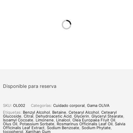
Disponible para reserva
SKU:
OL002
Categorías:
Cuidado corporal
,
Gama OLIVA
Etiquetas:
Benzyl Alcohol
,
Betaine
,
Cetearyl Alcohol
,
Cetearyl
Glucoside
,
Citral
,
Dehydroacetic Acid
,
Glycerin
,
Glyceryl Stearate
,
Isoamyl Cocoate
,
Limonene
,
Linalool
,
Olea Europaea Fruit Oil
,
Olus Oil
,
Potassium Sorbate
,
Rosmarinus Officinalis Leaf Oil
,
Salvia
Officinalis Leaf Extract
,
Sodium Benzoate
,
Sodium Phytate
,
tocopherol
,
Xanthan Gum