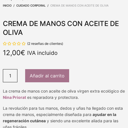
INICIO
/
CUIDADO CORPORAL
/
CREMA DE MANOS CON ACEITE DE OLIVA
CREMA DE MANOS CON ACEITE DE
OLIVA
(
2
reseñas de clientes)
sobre
5
12,00
€
IVA incluido
basado en
2
valoración
de clientes
Añadir al carrito
La crema de manos con aceite de oliva virgen extra ecológico de
Nina Priorat
es reparadora y protectora.
La revolución para tus manos, dedos y uñas ha llegado con esta
crema de manos, especialmente diseñada para
ayudar en la
regeneración cutánea
y siendo una excelente aliada para las
uñas frágiles.